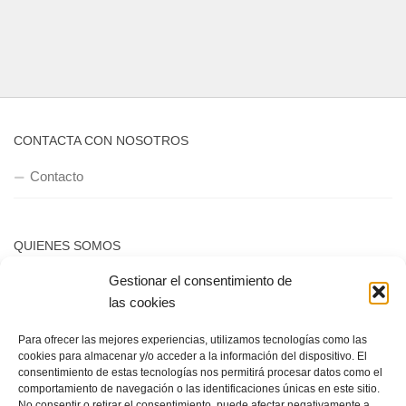
CONTACTA CON NOSOTROS
Contacto
QUIENES SOMOS
Gestionar el consentimiento de
Quienes somos
las cookies
Para ofrecer las mejores experiencias, utilizamos tecnologías como las
POLÍTICA DE PRIVACIDAD
cookies para almacenar y/o acceder a la información del dispositivo. El
consentimiento de estas tecnologías nos permitirá procesar datos como el
Política de privacidad
comportamiento de navegación o las identificaciones únicas en este sitio.
No consentir o retirar el consentimiento, puede afectar negativamente a