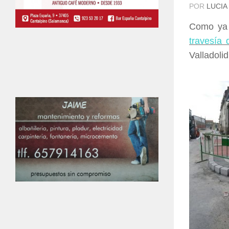
POR
LUCIA
Como ya 
travesía 
Valladoli