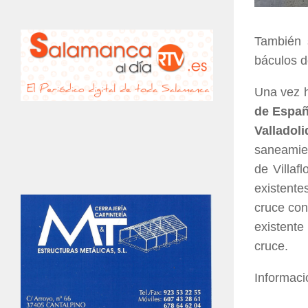
También 
báculos d
Una vez h
de Espa
Valladoli
saneamien
de Villaf
existente
cruce con
existente
cruce.
Informaci