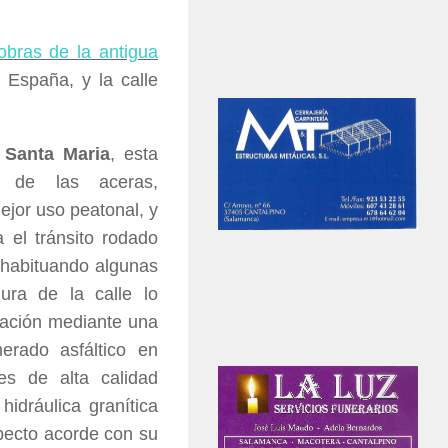
bras de la antigua
e España, y la calle
e Santa Maria
, esta
n de las aceras,
ejor uso peatonal, y
 el tránsito rodado
 habituando algunas
ra de la calle lo
tación mediante una
rado asfáltico en
es de alta calidad
hidráulica granítica
specto acorde con su