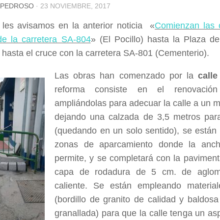
 PEDROSO
·
23 NOVIEMBRE, 2017
les avisamos en la anterior noticia «
Comienzan las o
de la carretera SA-804
» (El Pocillo) hasta la Plaza d
d hasta el cruce con la carretera SA-801 (Cementerio).
Las obras han comenzado por la
call
reforma consiste en el renovació
ampliándolas para adecuar la calle a un m
dejando una calzada de 3,5 metros para
(quedando en un solo sentido), se están
zonas de aparcamiento donde la anchu
permite, y se completará con la pavimen
capa de rodadura de 5 cm. de aglome
caliente. Se están empleando material
(bordillo de granito de calidad y baldosa 
granallada) para que la calle tenga un a