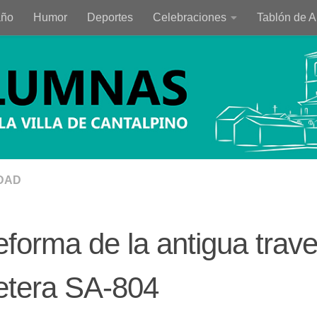
año
Humor
Deportes
Celebraciones
Tablón de 
DAD
eforma de la antigua trave
etera SA-804