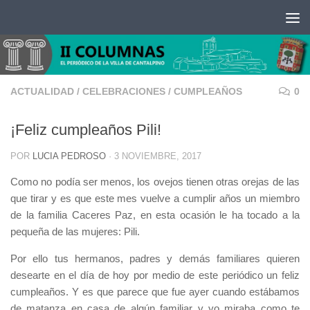
Saltar al contenido
ACTUALIDAD
/
CELEBRACIONES
/
CUMPLEAÑOS
0
¡Feliz cumpleaños Pili!
POR
LUCIA PEDROSO
·
3 NOVIEMBRE, 2017
Como no podía ser menos, los ovejos tienen otras orejas de las
que tirar y es que este mes vuelve a cumplir años un miembro
de la familia Caceres Paz, en esta ocasión le ha tocado a la
pequeña de las mujeres: Pili.
Por ello tus hermanos, padres y demás familiares quieren
desearte en el día de hoy por medio de este periódico un feliz
cumpleaños. Y es que parece que fue ayer cuando estábamos
de matanza en casa de algún familiar y yo miraba como te