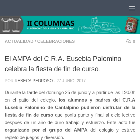
Saltar al contenido
ACTUALIDAD
/
CELEBRACIONES
0
El AMPA del C.R.A. Eusebia Palomino
celebra la fiesta de fin de curso.
POR
REBECA PEDROSO
·
27 JUNIO, 2017
Durante la tarde del domingo 25 de junio y a partir de las 19:00h
en el patio del colegio,
los alumnos y padres del C.R.A
Eusebia Palomino de Cantalpino pudieron disfrutar de la
fiesta de fin de curso
que ponía punto y final al ciclo lectivo
después de un año de duro trabajo y esfuerzo. Este acto fue
organizado por el grupo del AMPA
del colegio y estuvo
repleto de juegos y diversión.