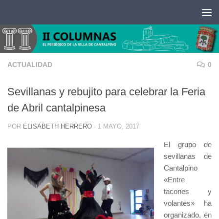
Saltar al contenido
ACTUALIDAD
0
Sevillanas y rebujito para celebrar la Feria
de Abril cantalpinesa
POR
ELISABETH HERRERO
·
1 MAYO, 2017
El grupo de
sevillanas de
Cantalpino
«Entre
tacones y
volantes» ha
organizado, en