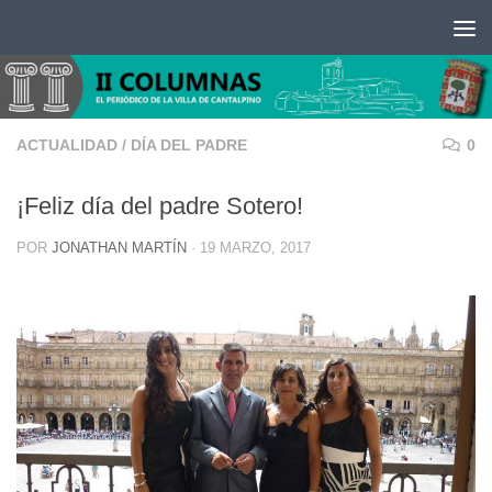
Saltar al contenido
ACTUALIDAD
/
DÍA DEL PADRE
0
¡Feliz día del padre Sotero!
POR
JONATHAN MARTÍN
·
19 MARZO, 2017