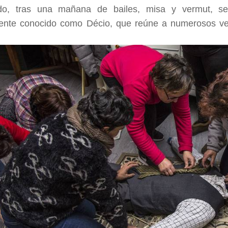
do, tras una mañana de bailes, misa y vermut, se
ente conocido como Décio, que reúne a numerosos vec
laza Esp