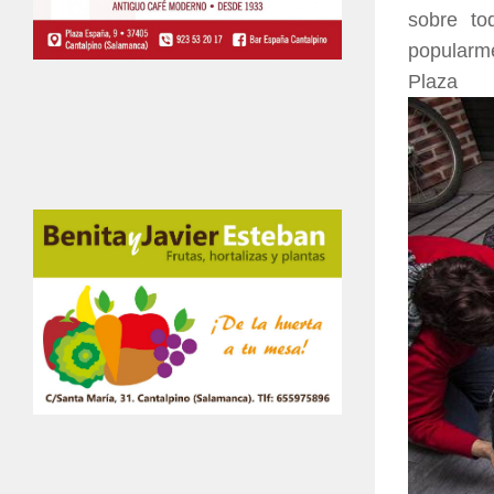
sobre to
popularm
P