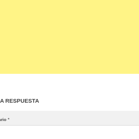
NA RESPUESTA
ario
*