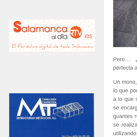
Pero… ¿
perfecta 
Un mono, 
lo que po
a lo que 
se encarg
guantes r
se realiz
utilizand