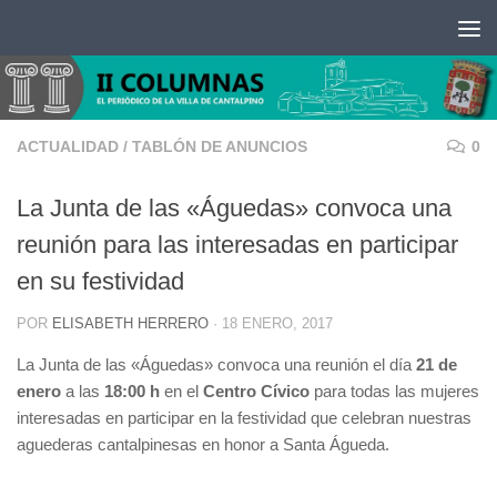
Saltar al contenido
ACTUALIDAD
/
TABLÓN DE ANUNCIOS
0
La Junta de las «Águedas» convoca una
reunión para las interesadas en participar
en su festividad
POR
ELISABETH HERRERO
·
18 ENERO, 2017
La Junta de las «Águedas» convoca una reunión el día
21 de
enero
a las
18:00 h
en el
Centro Cívico
para todas las mujeres
interesadas en participar en la festividad que celebran nuestras
aguederas cantalpinesas en honor a Santa Águeda.