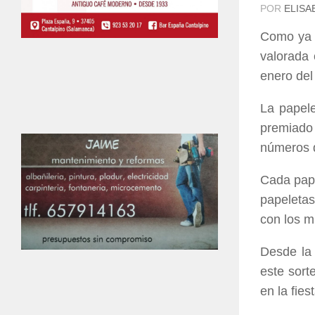
POR
ELISA
Como ya h
valorada 
enero del
La papele
premiado
números d
Cada pape
papeletas
con los m
Desde la 
este sort
en la fie