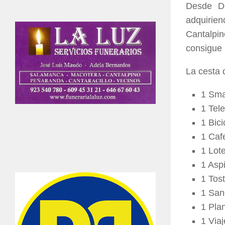
Desde D
adquirien
Cantalpin
consigue 
La cesta 
1 Sma
1 Tele
1 Bici
1 Caf
1 Lot
1 Asp
1 Tos
1 San
1 Pla
1 Via