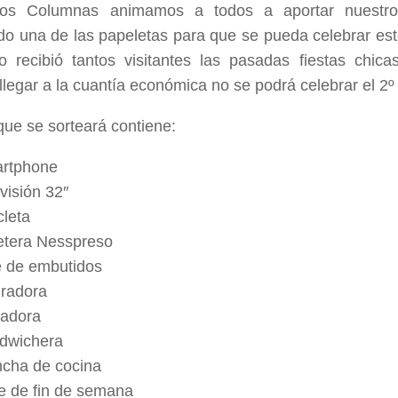
os Columnas animamos a todos a aportar nuestro
do una de las papeletas para que se pueda celebrar est
o recibió tantos visitantes las pasadas fiestas chic
llegar a la cuantía económica no se podrá celebrar el 2º 
que se sorteará contiene:
rtphone
visión 32″
cleta
etera Nesspreso
e de embutidos
iradora
tadora
dwichera
ncha de cocina
je de fin de semana