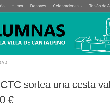
año
Humor
Deportes
Celebraciones
Tablón de 
DAD
CTC sortea una cesta va
0 €