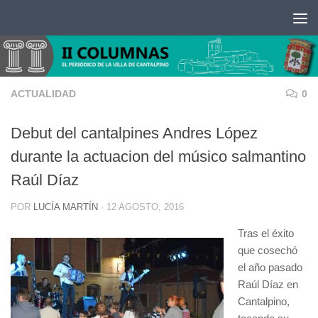
Saltar al contenido
ACTUALIDAD
0
Debut del cantalpines Andres López
durante la actuacion del músico salmantino
Raúl Díaz
POR
LUCÍA MARTÍN
·
12 AGOSTO, 2016
Tras el éxito
que cosechó
el año pasado
Raúl Díaz en
Cantalpino,