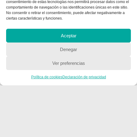
consentimiento de estas tecnologías nos permitirá procesar datos como el
CONTACTA CON NOSOTROS
comportamiento de navegación o las identificaciones únicas en este sitio.
No consentir o retirar el consentimiento, puede afectar negativamente a
Contacto
ciertas características y funciones.
Aceptar
QUIENES SOMOS
Denegar
Quienes somos
Ver preferencias
POLÍTICA DE PRIVACIDAD
Política de cookies
Declaración de privacidad
Política de privacidad
Copyright © 2018, Equipo IIColumnas