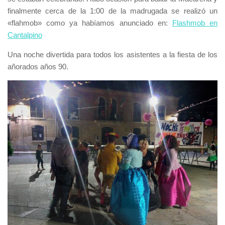
finalmente cerca de la 1:00 de la madrugada se realizó un
«flahmob» como ya habíamos anunciado en:
Flashmob en
Cantalpino
Una noche divertida para todos los asistentes a la fiesta de los
añorados años 90.