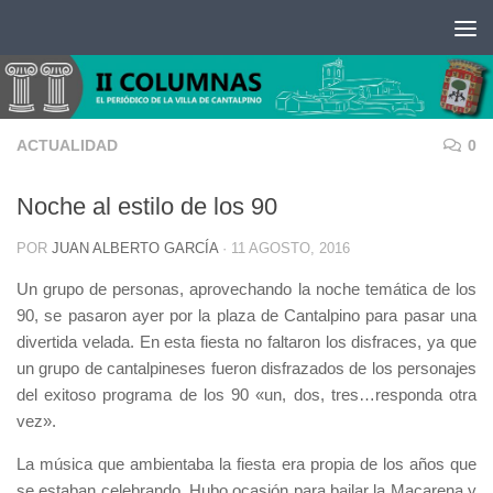
Saltar al contenido
ACTUALIDAD
0
Noche al estilo de los 90
POR
JUAN ALBERTO GARCÍA
·
11 AGOSTO, 2016
Un grupo de personas, aprovechando la noche temática de los
90, se pasaron ayer por la plaza de Cantalpino para pasar una
divertida velada. En esta fiesta no faltaron los disfraces, ya que
un grupo de cantalpineses fueron disfrazados de los personajes
del exitoso programa de los 90 «un, dos, tres…responda otra
vez».
La música que ambientaba la fiesta era propia de los años que
se estaban celebrando. Hubo ocasión para bailar la Macarena y