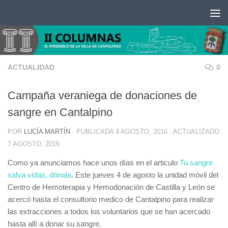
Saltar al contenido
ACTUALIDAD
0
Campaña veraniega de donaciones de
sangre en Cantalpino
POR
LUCÍA MARTÍN
· PUBLICADA
4 AGOSTO, 2016
· ACTUALIZADO
7 AGOSTO, 2016
Como ya anunciamos hace unos días en el articulo
Tu sangre
salva vidas, dónala
. Este jueves 4 de agosto la unidad móvil del
Centro de Hemoterapia y Hemodonación de Castilla y León se
acercó hasta el consultorio medico de Cantalpino para realizar
las extracciones a todos los voluntarios que se han acercado
hasta allí a donar su sangre.