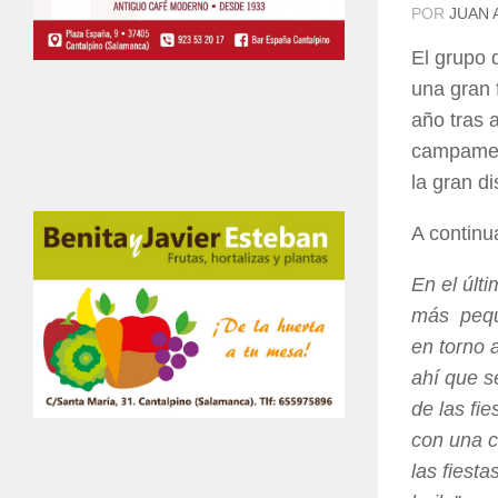
POR
JUAN 
El grupo
una gran 
año tras 
campamen
la gran d
A contin
En el últ
más peque
en torno
ahí que s
de las fi
con una c
las fiest