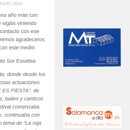
JULIO, 2016
una año más con
sigáis viniendo
 contacto con ese
eremos agradeceros
 con este medio.
to Sor Eusebia:
sta, donde desde los
osas actuaciones
E ES FIESTA”, de
, bailes y canticos
festival comenzaba
e, continuaba con
o tema de “La roja