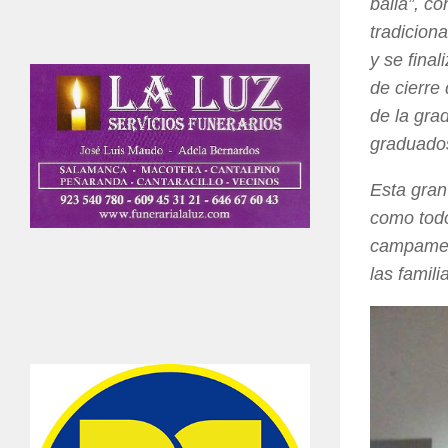
baila”, co
tradiciona
y se fina
de cierre
de la gra
graduado
Esta gran
como todo
campamen
las famil