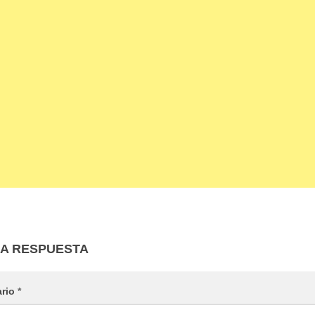
NA RESPUESTA
ario
*