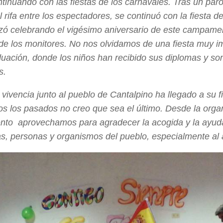
ntinuando con las fiestas de los carnavales. Tras un paró
l rifa entre los espectadores, se continuó con la fiesta d
lizó celebrando el vigésimo aniversario de este campame
 de los monitores. No nos olvidamos de una fiesta muy imp
duación, donde los niños han recibido sus diplomas y s
s.
 vivencia junto al pueblo de Cantalpino ha llegado a su 
s los pasados no creo que sea el último. Desde la orga
to aprovechamos para agradecer la acogida y la ayuda
ias, personas y organismos del pueblo, especialmente al