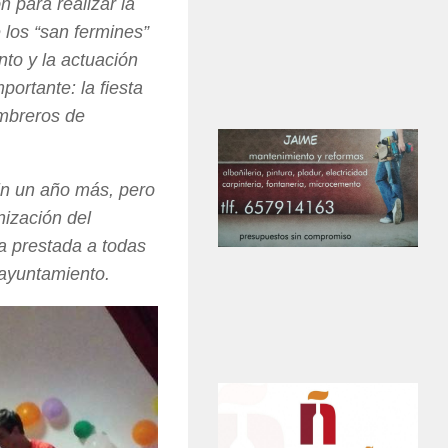
n para realizar la
e los “san fermines”
nto y la actuación
ortante: la fiesta
ombreros de
fin un año más, pero
nización del
 prestada a todas
 ayuntamiento.