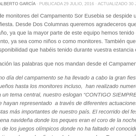
ALBERTO GARCÍA
· PUBLICADA
29 JULIO, 2016
· ACTUALIZADO
30 
 de monitores del Campamento Sor Eusebia se despide 
fiesta. Desde Dos Columnas queremos agradeceros que 
año, ya que la mayor parte de este equipo hemos tenido
to, ya sea como niños o como monitores. También qu
isponibilidad que habéis tenido durante vuestra estancia
uación las palabras que nos mandan desde el Campamen
imo día del campamento se ha llevado a cabo la gran fie
ños hasta los monitores incluso, han realizado numer
 a un tema central, nuestro eslogan “CONTIGO SIEMPR
e hayan representado a través de diferentes actuaciones
estas más importantes de nuestro país. El recorrido del 
ena navideña donde los peques eran el coro de la noch
as de los juegos olímpicos donde no ha faltado el conocid