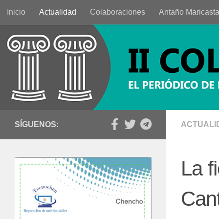
Inicio
Actualidad
Colaboraciones
Antaño Maricast
Saltar al contenido
SÍGUENOS:
ACTUALI
La f
Cant