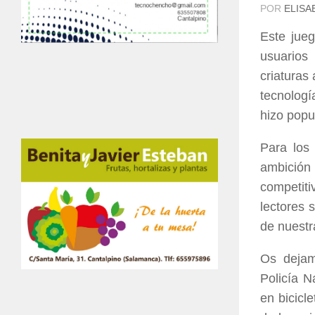
POR
ELISA
Este jue
usuarios
criaturas
tecnolog
hizo popu
Para los 
ambició
competit
lectores 
de nuestra
Os dejam
Policía N
en bicicl