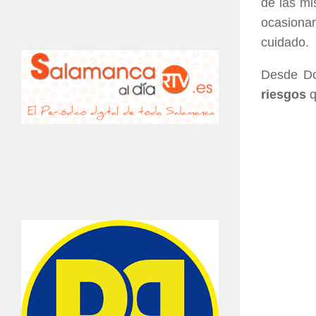
de las mi
ocasiona
cuidado.
Desde Do
riesgos
q