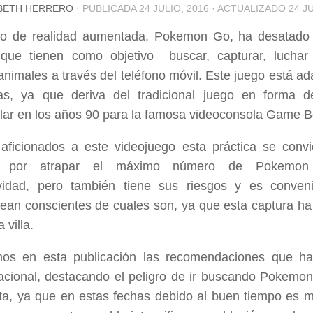
BETH HERRERO
· PUBLICADA
24 JULIO, 2016
· ACTUALIZADO
24 J
go de realidad aumentada, Pokemon Go, ha desatado 
 que tienen como objetivo buscar, capturar, luchar
 animales a través del teléfono móvil. Este juego está a
ías, ya que deriva del tradicional juego en forma 
lar en los años 90 para la famosa videoconsola Game B
aficionados a este videojuego esta práctica se convi
n por atrapar el máximo número de Pokemon 
ividad, pero también tiene sus riesgos y es conven
sean conscientes de cuales son, ya que esta captura ha 
 villa.
os en esta publicación las recomendaciones que ha
acional, destacando el peligro de ir buscando Pokemo
eta, ya que en estas fechas debido al buen tiempo es m