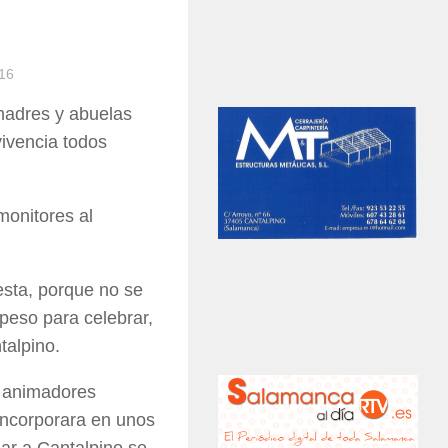
16
 madres y abuelas
ivencia todos
monitores al
sta, porque no se
peso para celebrar,
talpino.
 animadores
 incorporara en unos
gar a Cantalpino se