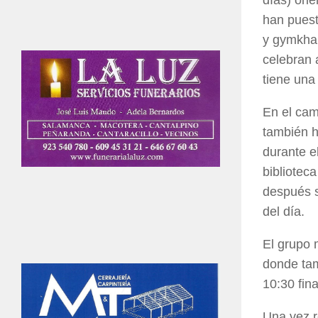
han puest
y gymkhan
celebran 
tiene una
En el cam
también h
durante e
bibliotec
después s
del día.
El grupo 
donde tam
10:30 fina
Una vez r