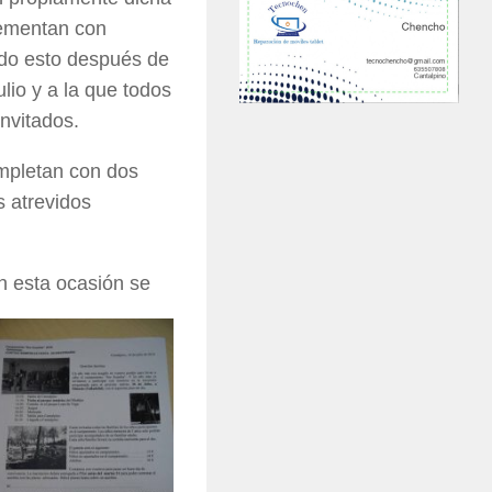
lementan con
odo esto después de
ulio y a la que todos
nvitados.
ompletan con dos
s atrevidos
n esta ocasión se