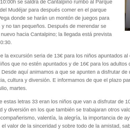
 10:00h se saldrá de Cantalpino rumbo al Parque
del Mudéjar para después comer en el parque
Vega donde se harán un montón de juegos para
 y no tan pequeños. Después de merendar se
e nuevo hacia Cantalpino; la llegada está prevista
20:30.
de la excursión seria de 13€ para los niños apuntados 
niños que no estén apuntados y de 16€ para los adultos 
r. Desde aquí animamos a que se apunten a disfrutar de 
ia, cultura y diversión. E informamos de que el plazo pa
ulio, martes.
de estas letras 33 eran los niños que van a disfrutar de 
ad y diversión en los que también se trabajaran otros val
 compañerismo, valentía, la alegría, la importancia de a
, el valor de la sinceridad y sobre todo de la amistad, s