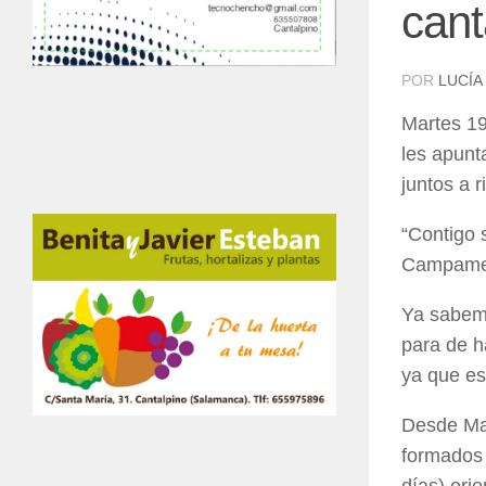
cant
POR
LUCÍA
Martes 19
les apun
juntos a 
“Contigo 
Campamen
Ya sabemo
para de h
ya que es
Desde Ma
formados 
días) ori