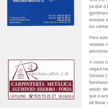
ya que a 
gymkhanas
ensayar la
los canta
Pero esto
veladas n
pernoctar
Y como no
viajará
ha
Olmedo (Va
familiare
asistir; 
que ir ac
de llevar