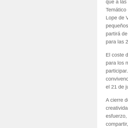
que a las
Temático 
Lope de 
pequeños
partirá d
para las 
El coste 
para los 
participa
convivenc
el 21 de j
A cierre 
creativid
esfuerzo,
compartir