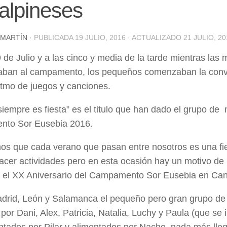
alpineses
 MARTÍN
· PUBLICADA
19 JULIO, 2016
· ACTUALIZADO
21 JULIO, 20
 de Julio y a las cinco y media de la tarde mientras las
taban al campamento, los pequeños comenzaban la conv
ritmo de juegos y canciones.
siempre es fiesta” es el titulo que han dado el grupo de 
to Sor Eusebia 2016.
s que cada verano que pasan entre nosotros es una fie
acer actividades pero en esta ocasión hay un motivo de 
 el XX Aniversario del Campamento Sor Eusebia en Can
drid, León y Salamanca el pequeño pero gran grupo de
por Dani, Alex, Patricia, Natalia, Luchy y Paula (que se
entados por Pilar y alimentados por Nacho, nada más lle