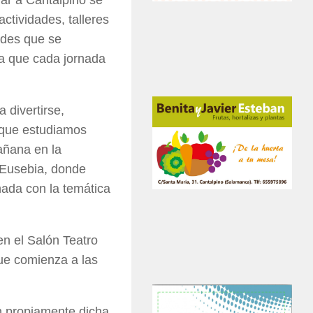
ctividades, talleres
ades que se
ya que cada jornada
 divertirse,
o que estudiamos
añana en la
 Eusebia, donde
ada con la temática
n el Salón Teatro
que comienza a las
n propiamente dicha