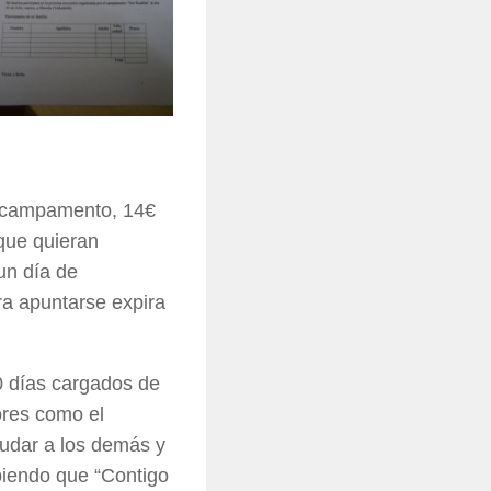
al campamento, 14€
que quieran
un día de
ra apuntarse expira
10 días cargados de
ores como el
yudar a los demás y
abiendo que “Contigo