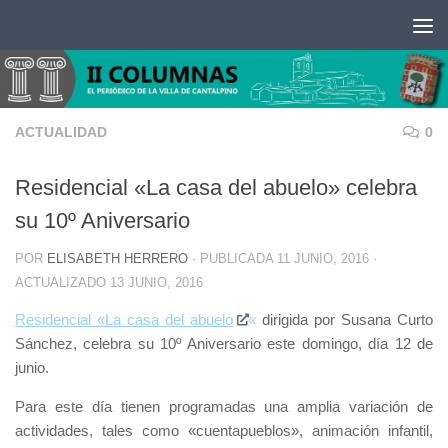
Saltar al contenido
ACTUALIDAD
0
Residencial «La casa del abuelo» celebra
su 10º Aniversario
POR
ELISABETH HERRERO
· PUBLICADA
11 JUNIO, 2016
·
ACTUALIZADO
13 JUNIO, 2016
Residencial «La casa del abuelo
«
dirigida por Susana Curto
Sánchez, celebra su 10º Aniversario este domingo, día 12 de
junio.
Para este día tienen programadas una amplia variación de
actividades, tales como «cuentapueblos», animación infantil,