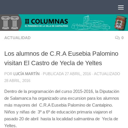
Saltar al contenido
ACTUALIDAD
0
Los alumnos de C.R.A Eusebia Palomino
visitan El Castro de Yecla de Yeltes
POR
LUCÍA MARTÍN
· PUBLICADA
27 ABRIL, 2016
· ACTUALIZADO
28 ABRIL, 2016
Dentro de la programación del curso 2015-2016, la Diputación
de Salamanca ha organizado una excursion para los alumnos
más mayores del C.R.A Eusebia Palomino de Cantalpino.
Niños y niñas de 3º a 6º de educación primaria viajaron el
pasado 20 de abril hasta la localidad salmantina de Yecla de
Yeltes.