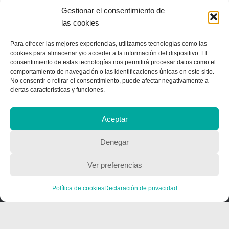
CONTACTA CON NOSOTROS
Gestionar el consentimiento de
Contacto
las cookies
Para ofrecer las mejores experiencias, utilizamos tecnologías como las
cookies para almacenar y/o acceder a la información del dispositivo. El
QUIENES SOMOS
consentimiento de estas tecnologías nos permitirá procesar datos como el
comportamiento de navegación o las identificaciones únicas en este sitio.
No consentir o retirar el consentimiento, puede afectar negativamente a
Quienes somos
ciertas características y funciones.
Aceptar
POLÍTICA DE PRIVACIDAD
Política de privacidad
Denegar
Ver preferencias
Política de cookies
Declaración de privacidad
Copyright © 2018, Equipo IIColumnas