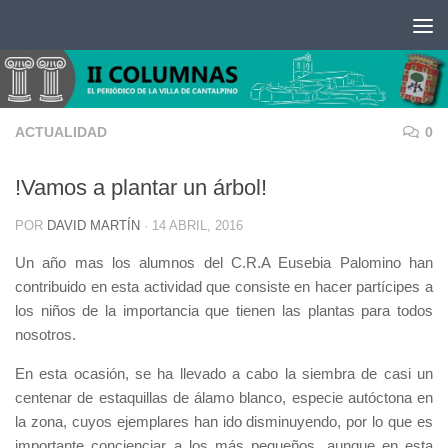
Saltar al contenido
ACTUALIDAD
0
!Vamos a plantar un árbol!
POR
DAVID MARTÍN
·
14 ABRIL, 2016
Un año mas los alumnos del C.R.A Eusebia Palomino han
contribuido en esta actividad que consiste en hacer partícipes a
los niños de la importancia que tienen las plantas para todos
nosotros.
En esta ocasión, se ha llevado a cabo la siembra de casi un
centenar de estaquillas de álamo blanco, especie autóctona en
la zona, cuyos ejemplares han ido disminuyendo, por lo que es
importante concienciar a los más pequeños, aunque en esta