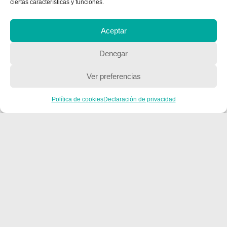
ciertas características y funciones.
Aceptar
CONTACTA CON NOSOTROS
Denegar
Contacto
Ver preferencias
QUIENES SOMOS
Política de cookies
Declaración de privacidad
Quienes somos
POLÍTICA DE PRIVACIDAD
Política de privacidad