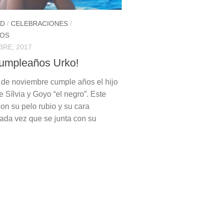
AD
/
CELEBRACIONES
/
OS
BRE, 2017
Cumpleaños Urko!
 de noviembre cumple años el hijo
 Sílvia y Goyo “el negro”. Este
on su pelo rubio y su cara
cada vez que se junta con su