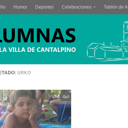
año
Humor
Deportes
Celebraciones
Tablón de 
ETADO:
URKO
0