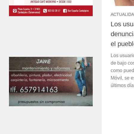
ACTUALID
Los usu
denuncia
el pueb
Los usuari
de bajo cos
como pued
Móvil, se 
últimos días