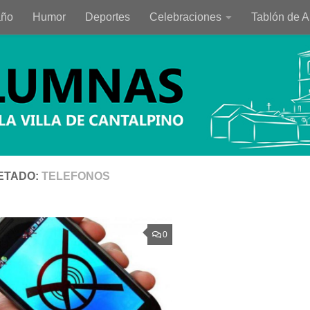
año
Humor
Deportes
Celebraciones
Tablón de 
ETADO:
TELEFONOS
0