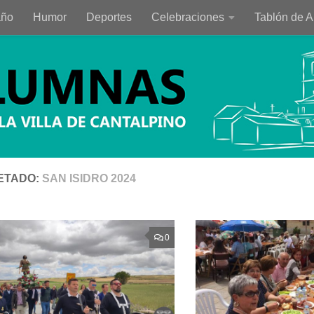
año
Humor
Deportes
Celebraciones
Tablón de 
ETADO:
SAN ISIDRO 2024
0