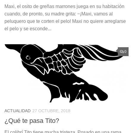
Maxi, el osito de greñas marrones juega en su habitación
cuando, de pronto, su madre grita: −¡Maxi, vamos al
peluquero que te corten el pelo! Maxi no quiere arreglarse
el pelo y se esconde...
0
ACTUALIDAD
27 OCTUBRE, 2018
¿Qué te pasa Tito?
El colibrí Tito tiene mucha tristeza. Posado en una rama