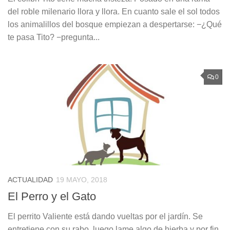
del roble milenario llora y llora. En cuanto sale el sol todos
los animalillos del bosque empiezan a despertarse: −¿Qué
te pasa Tito? −pregunta...
0
ACTUALIDAD
19 MAYO, 2018
El Perro y el Gato
El perrito Valiente está dando vueltas por el jardín. Se
entretiene con su rabo, luego lame algo de hierba y por fin