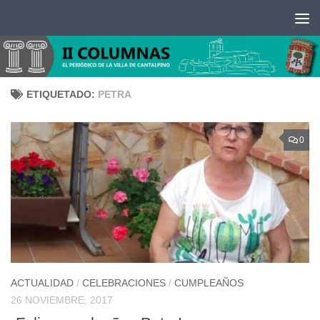
Saltar al contenido
ETIQUETADO:
PETRA
0
ACTUALIDAD
/
CELEBRACIONES
/
CUMPLEAÑOS
26 NOVIEMBRE, 2017