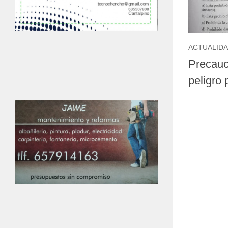
ACTUALID
Precauci
peligro 