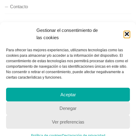
Contacto
QUIENES SOMOS
Gestionar el consentimiento de
las cookies
Quienes somos
Para ofrecer las mejores experiencias, utilizamos tecnologías como las
cookies para almacenar y/o acceder a la información del dispositivo. El
consentimiento de estas tecnologías nos permitirá procesar datos como el
POLÍTICA DE PRIVACIDAD
comportamiento de navegación o las identificaciones únicas en este sitio.
No consentir o retirar el consentimiento, puede afectar negativamente a
Política de privacidad
ciertas características y funciones.
Aceptar
Denegar
Ver preferencias
Copyright © 2018, Equipo IIColumnas
Política de cookies
Declaración de privacidad