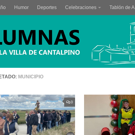
año
Humor
Deportes
Celebraciones
Tablón de 
ETADO:
MUNICIPIO
0