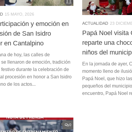
AD
15 MAYO, 2026
rticipación y emoción en
ACTUALIDAD
23 DICIEM
Papá Noel visita 
sión de San Isidro
reparte una choco
r en Cantalpino
niños del municip
na de hoy, las calles de
 se llenaron de emoción, tradición
En la jornada de ayer, 
festivo durante la celebración de
momento lleno de ilusión
nal procesión en honor a San Isidro
Papá Noel, que hizo las
no de los actos...
pequeños del municipio
encuentro, Papá Noel rep
0