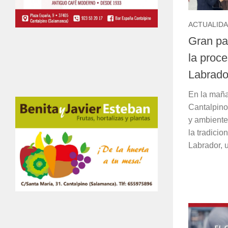
ACTUALID
Gran pa
la proce
Labrado
En la maña
Cantalpino
y ambiente 
la tradicio
Labrador, u