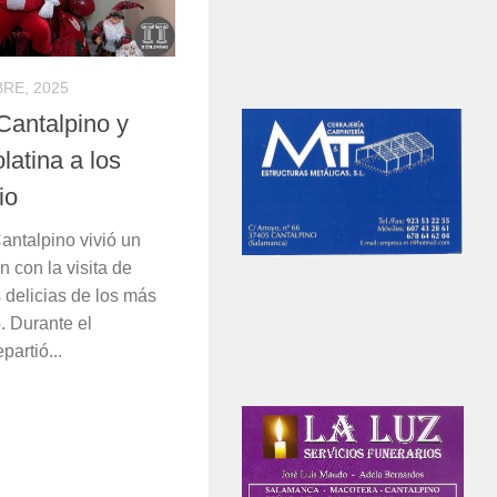
BRE, 2025
Cantalpino y
latina a los
io
Cantalpino vivió un
 con la visita de
 delicias de los más
. Durante el
artió...