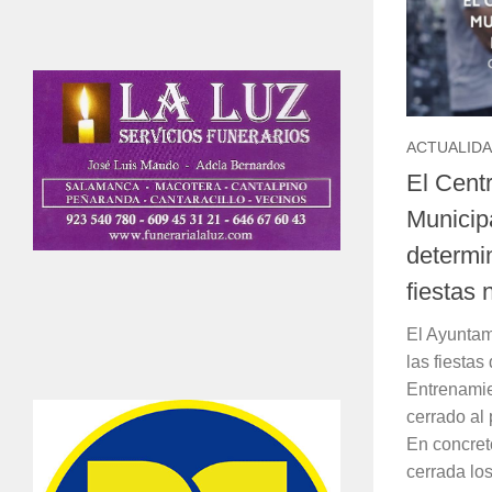
ACTUALID
El Cent
Municipa
determi
fiestas
El Ayuntam
las fiestas
Entrenami
cerrado al 
En concret
cerrada los