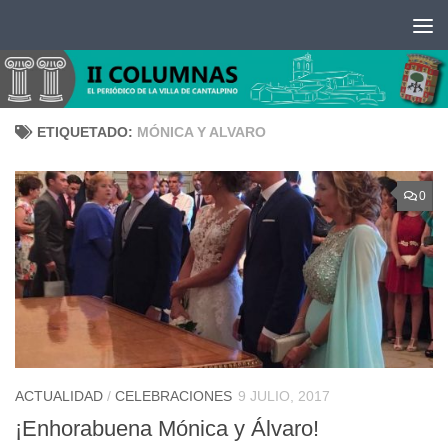
Saltar al contenido
ETIQUETADO:
MÓNICA Y ALVARO
0
ACTUALIDAD
/
CELEBRACIONES
9 JULIO, 2017
¡Enhorabuena Mónica y Álvaro!