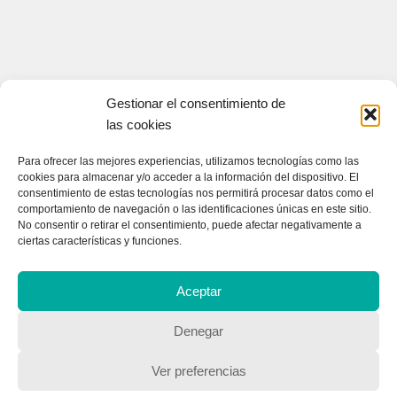
Gestionar el consentimiento de
las cookies
CONTACTA CON NOSOTROS
Para ofrecer las mejores experiencias, utilizamos tecnologías como las
cookies para almacenar y/o acceder a la información del dispositivo. El
Contacto
consentimiento de estas tecnologías nos permitirá procesar datos como el
comportamiento de navegación o las identificaciones únicas en este sitio.
No consentir o retirar el consentimiento, puede afectar negativamente a
ciertas características y funciones.
QUIENES SOMOS
Quienes somos
Aceptar
Denegar
POLÍTICA DE PRIVACIDAD
Ver preferencias
Política de privacidad