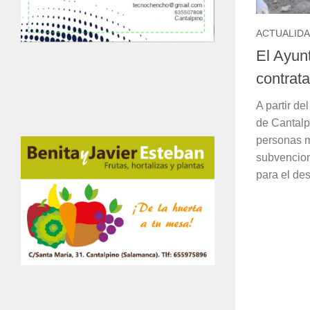
ACTUALID
El Ayun
contrat
A partir de
de Cantalpi
personas m
subvencion
para el desa