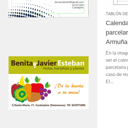
TABLÓN DE
Calenda
parcelar
Armuña
En la imag
ver el cale
parcelaria
caso de rea
El...