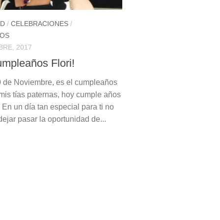
AD
/
CELEBRACIONES
/
OS
BRE, 2017
umpleaños Flori!
0 de Noviembre, es el cumpleaños
mis tías paternas, hoy cumple años
i. En un día tan especial para ti no
ejar pasar la oportunidad de...