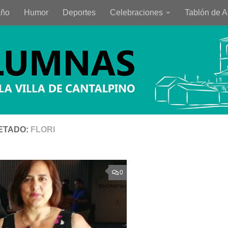
año
Humor
Deportes
Celebraciones
Tablón de 
ETADO:
FLORI
0