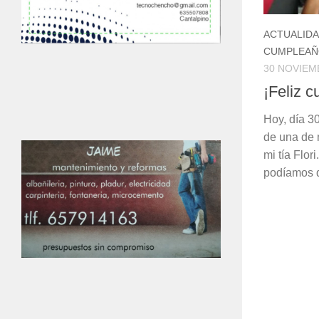
ACTUALID
CUMPLEAÑ
30 NOVIEM
¡Feliz c
Hoy, día 3
de una de 
mi tía Flor
podíamos d