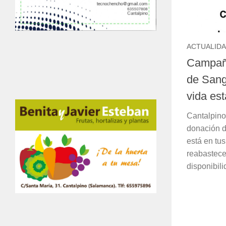
ACTUALID
Campañ
de Sang
vida es
Cantalpino
donación d
está en tu
reabastece
disponibili