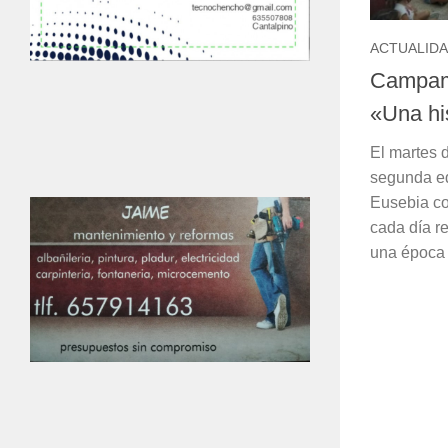
ACTUALID
Campam
«Una his
El martes 
segunda e
Eusebia co
cada día r
una época d