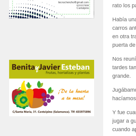
rato los 
Había una
carros an
en otra t
puerta de
Nos reuní
tardes ta
grande.
Jugábamos
hacíamos 
Y fue cua
jugar a g
cuando ap