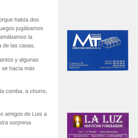
porque había dos
s juegos jugábamos
llamábamos la
a de las casas.
antos y algunas
o se hacía más
la comba, a churro,
os amigos de Luis a
stra sorpresa