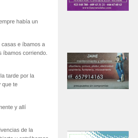
iempre había un
s casas e íbamos a
os íbamos corriendo.
a tarde por la
y que te
ente y allí
ivencias de la