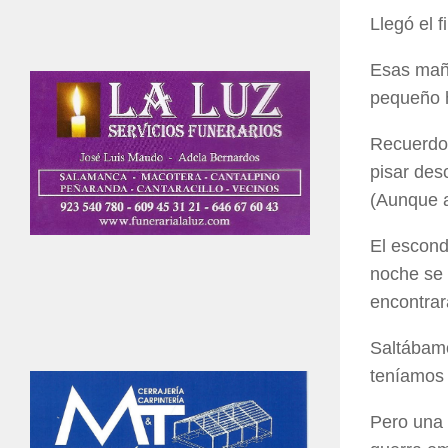
Llegó el 
Esas maña
pequeño h
Recuerdo 
pisar des
(Aunque a
El escond
noche se 
encontrar
Saltábamo
teníamos 
Pero una 