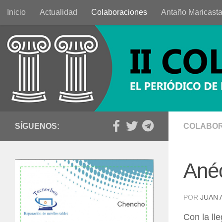
Inicio
Actualidad
Colaboraciones
Antaño Maricast
Saltar al contenido
SÍGUENOS:
COLABOR
Anéc
POR
JUAN 
Con la ll