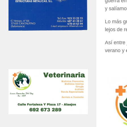
guerra em
y salíamo
Lo más gr
lejos de r
Así entre 
verano y 