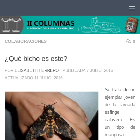
Saltar al contenido
COLABORACIONES
0
¿Qué bicho es este?
POR
ELISABETH HERRERO
· PUBLICADA
7 JULIO, 2016
·
ACTUALIZADO
11 JULIO, 2016
Se trata de un
ejemplar joven
de la llamada
esfinge
calavera. Es
un tipo de
mariposa