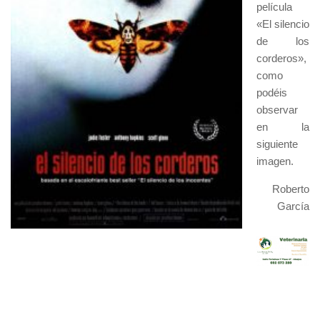
película
«El silencio
de los
corderos»,
como
podéis
observar
en la
siguiente
imagen.
Roberto
García